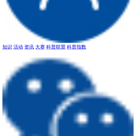
知识
活动
资讯
大赛
科普联盟
科普指数