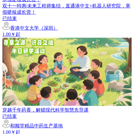
双十一特惠|未来工程师集结，直通港中文+机器人研究院，寒
假硬核成长营！
已结束
香港中文大学（深圳）
1.00￥起
穿越千年药香，解锁现代科学智慧先导课
已结束
和顺堂精品中药生产基地
1.00￥起