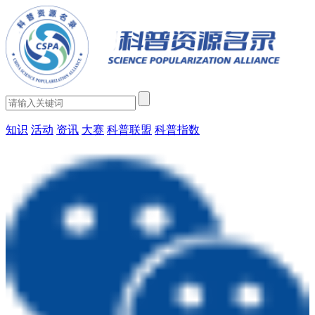
知识
活动
资讯
大赛
科普联盟
科普指数