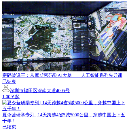
密码破译王：从摩斯密码到AI大脑——人工智能系列先导课
已结束
深圳市福田区深南大道4005号
1.00￥起
夏令营研学专列 | 14天跨越4省5城5000公里，穿越中国上下五
千年！
已结束