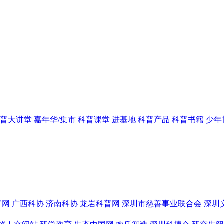
普大讲堂
嘉年华/集市
科普课堂
进基地
科普产品
科普书籍
少年
普网
广西科协
济南科协
龙岩科普网
深圳市慈善事业联合会
深圳