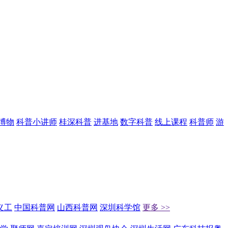
博物
科普小讲师
桂深科普
进基地
数字科普
线上课程
科普师
游
义工
中国科普网
山西科普网
深圳科学馆
更多 >>