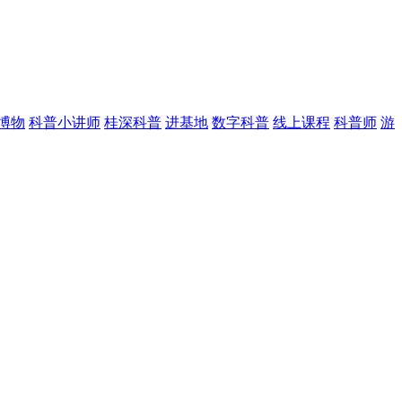
博物
科普小讲师
桂深科普
进基地
数字科普
线上课程
科普师
游