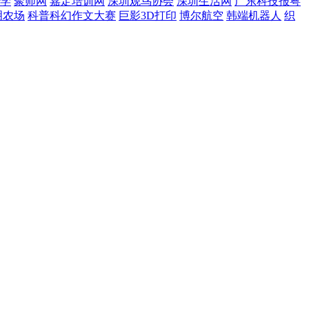
学
聚师网
嘉定培训网
深圳观鸟协会
深圳生活网
广东科技报粤
明农场
科普科幻作文大赛
巨影3D打印
博尔航空
韩端机器人
织