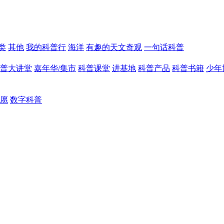
类
其他
我的科普行
海洋
有趣的天文奇观
一句话科普
普大讲堂
嘉年华/集市
科普课堂
进基地
科普产品
科普书籍
少年
愿
数字科普