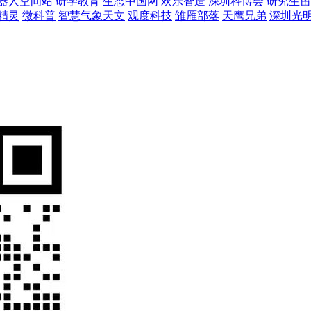
器人空间站
研学教育
生态中国网
欢乐智造
深圳科博会
研究生留
精灵
微科普
智慧气象天文
观度科技
雏雁部落
天鹰兄弟
深圳光