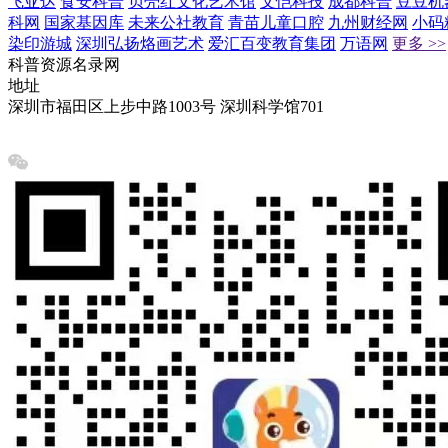
飞亚达
食安科普
贝壳红文化艺术馆
文恺科技
成都科普
豆豆机
科网
国家基因库
未来公社教育
青苗儿童口腔
九州财经网
小码
染印游城
深圳弘扬烙画艺术
爱汇百变教育集团
万语网
更多 >>
科普资源名录网
地址
深圳市福田区上步中路1003号 深圳科学馆701