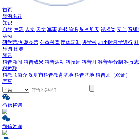
首页
资源名录
知识
自然
生活
人文
天文
军事
科技前沿
航空航天
视频类
安全
音频
活动
研学营/冬夏令营
公益科普
团体定制
进学校
24小时科学银行
科
乐园
比赛
资讯
科普新闻
科普成果
科普活动
科技周
科普月
科普学分制
科技志
科教联
科教联简介
深圳市科普教育基地
科普基地
科普师（双证）
赛事
微信咨询
微信咨询