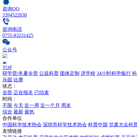
咨询QQ
3394522630
咨询电话
0755-83231425
公众号
TOP
研学营/冬夏令营
公益科普
团体定制
进学校
24小时科学银行
科
乐园
比赛
状态：
全部
正在报名
已结束
时间：
不限
今天
近一周
近一个月
周末
综合
最新
最热
合作单位
中国科学技术协会
深圳市科学技术协会
科普中国
甘肃大众科
友情链接