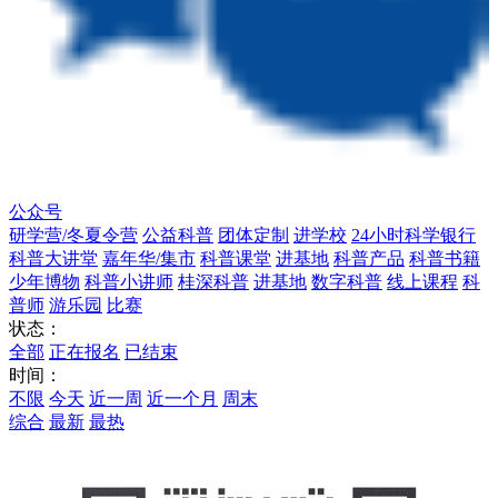
公众号
研学营/冬夏令营
公益科普
团体定制
进学校
24小时科学银行
科普大讲堂
嘉年华/集市
科普课堂
进基地
科普产品
科普书籍
少年博物
科普小讲师
桂深科普
进基地
数字科普
线上课程
科
普师
游乐园
比赛
状态：
全部
正在报名
已结束
时间：
不限
今天
近一周
近一个月
周末
综合
最新
最热