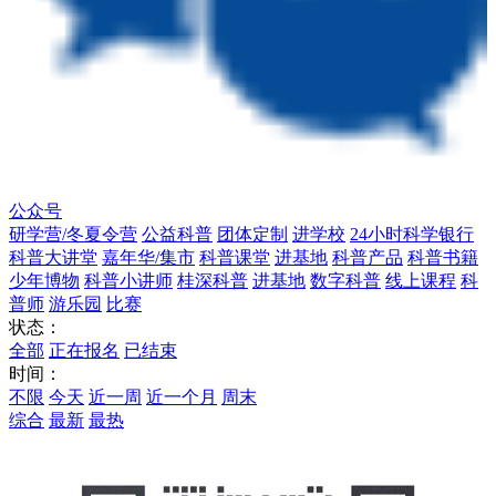
公众号
研学营/冬夏令营
公益科普
团体定制
进学校
24小时科学银行
科普大讲堂
嘉年华/集市
科普课堂
进基地
科普产品
科普书籍
少年博物
科普小讲师
桂深科普
进基地
数字科普
线上课程
科
普师
游乐园
比赛
状态：
全部
正在报名
已结束
时间：
不限
今天
近一周
近一个月
周末
综合
最新
最热