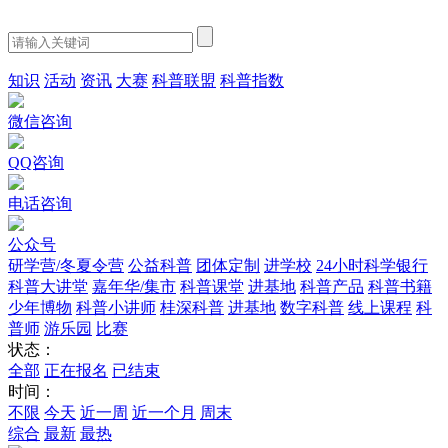
知识
活动
资讯
大赛
科普联盟
科普指数
微信咨询
QQ咨询
电话咨询
公众号
研学营/冬夏令营
公益科普
团体定制
进学校
24小时科学银行
科普大讲堂
嘉年华/集市
科普课堂
进基地
科普产品
科普书籍
少年博物
科普小讲师
桂深科普
进基地
数字科普
线上课程
科
普师
游乐园
比赛
状态：
全部
正在报名
已结束
时间：
不限
今天
近一周
近一个月
周末
综合
最新
最热