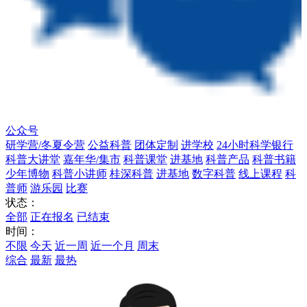
公众号
研学营/冬夏令营
公益科普
团体定制
进学校
24小时科学银行
科普大讲堂
嘉年华/集市
科普课堂
进基地
科普产品
科普书籍
少年博物
科普小讲师
桂深科普
进基地
数字科普
线上课程
科
普师
游乐园
比赛
状态：
全部
正在报名
已结束
时间：
不限
今天
近一周
近一个月
周末
综合
最新
最热