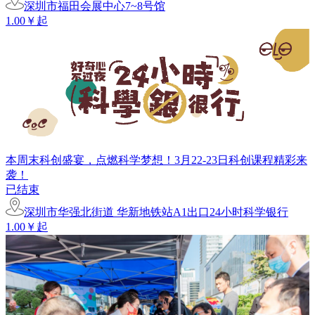
深圳市福田会展中心7~8号馆
1.00￥起
本周末科创盛宴，点燃科学梦想！3月22-23日科创课程精彩来
袭！
已结束
深圳市华强北街道 华新地铁站A1出口24小时科学银行
1.00￥起