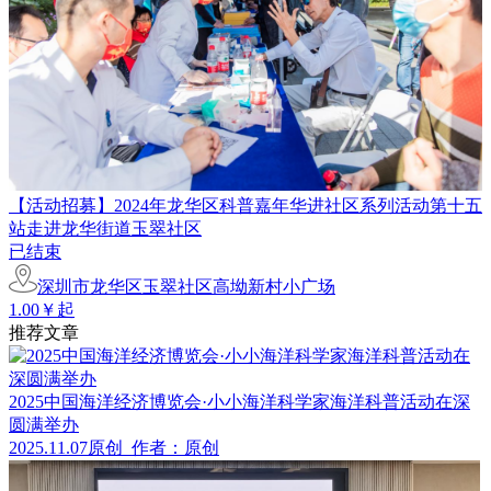
【活动招募】2024年龙华区科普嘉年华进社区系列活动第十五
站走进龙华街道玉翠社区
已结束
深圳市龙华区玉翠社区高坳新村小广场
1.00￥起
推荐文章
2025中国海洋经济博览会·小小海洋科学家海洋科普活动在深
圆满举办
2025.11.07
原创
作者：原创