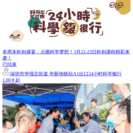
本周末科创盛宴，点燃科学梦想！3月22-23日科创课程精彩来
袭！
已结束
深圳市华强北街道 华新地铁站A1出口24小时科学银行
1.00￥起