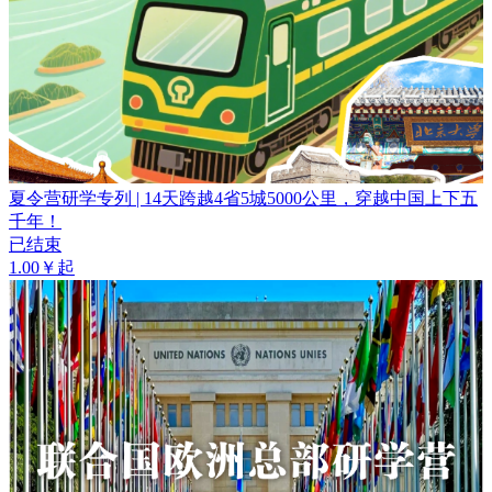
夏令营研学专列 | 14天跨越4省5城5000公里，穿越中国上下五
千年！
已结束
1.00￥起