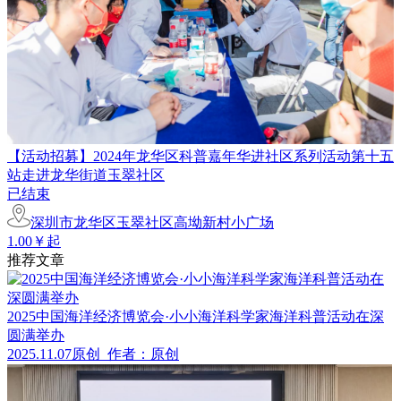
【活动招募】2024年龙华区科普嘉年华进社区系列活动第十五
站走进龙华街道玉翠社区
已结束
深圳市龙华区玉翠社区高坳新村小广场
1.00￥起
推荐文章
2025中国海洋经济博览会·小小海洋科学家海洋科普活动在深
圆满举办
2025.11.07
原创
作者：原创