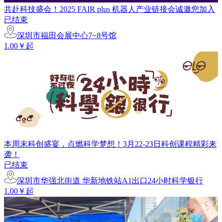
共赴科技盛会！2025 FAIR plus 机器人产业链接会诚邀您加入
已结束
深圳市福田会展中心7~8号馆
1.00￥起
本周末科创盛宴，点燃科学梦想！3月22-23日科创课程精彩来
袭！
已结束
深圳市华强北街道 华新地铁站A1出口24小时科学银行
1.00￥起