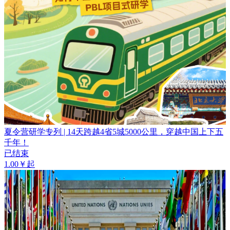
夏令营研学专列 | 14天跨越4省5城5000公里，穿越中国上下五
千年！
已结束
1.00￥起