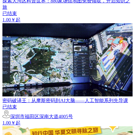
探索大湾区科普世界：880家场馆地图免费领取，开启知识之
旅
已结束
1.00￥起
密码破译王：从摩斯密码到AI大脑——人工智能系列先导课
已结束
深圳市福田区深南大道4005号
1.00￥起