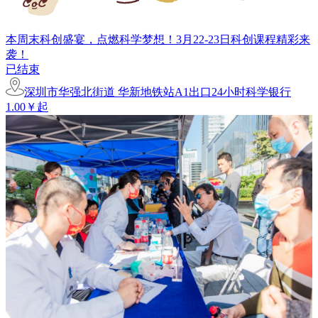
本周末科创盛宴，点燃科学梦想！3月22-23日科创课程精彩来
袭！
已结束
深圳市华强北街道 华新地铁站A1出口24小时科学银行
1.00￥起