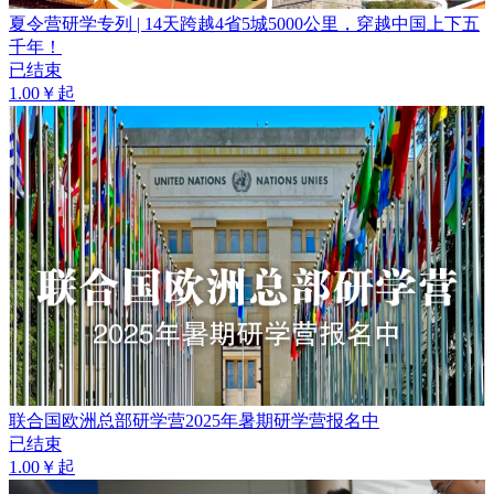
夏令营研学专列 | 14天跨越4省5城5000公里，穿越中国上下五
千年！
已结束
1.00￥起
联合国欧洲总部研学营2025年暑期研学营报名中
已结束
1.00￥起