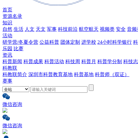
首页
资源名录
知识
自然
生活
人文
天文
军事
科技前沿
航空航天
视频类
安全
音频
活动
研学营/冬夏令营
公益科普
团体定制
进学校
24小时科学银行
科
乐园
比赛
资讯
科普新闻
科普成果
科普活动
科技周
科普月
科普学分制
科技志
科教联
科教联简介
深圳市科普教育基地
科普基地
科普师（双证）
赛事
微信咨询
微信咨询