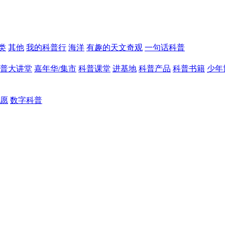
类
其他
我的科普行
海洋
有趣的天文奇观
一句话科普
普大讲堂
嘉年华/集市
科普课堂
进基地
科普产品
科普书籍
少年
愿
数字科普