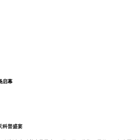
场启幕
天科普盛宴