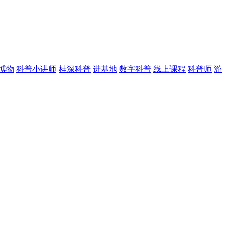
博物
科普小讲师
桂深科普
进基地
数字科普
线上课程
科普师
游