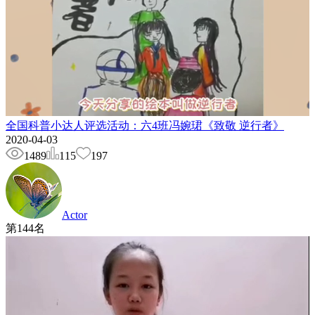
全国科普小达人评选活动：六4班冯婉珺《致敬 逆行者》
2020-04-03
1489
115
197
Actor
第
144
名