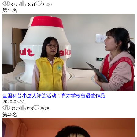
3775
1861
2500
第
41
名
全国科普小达人评选活动：育才学校曾语萱作品
2020-03-31
3977
376
2578
第
46
名