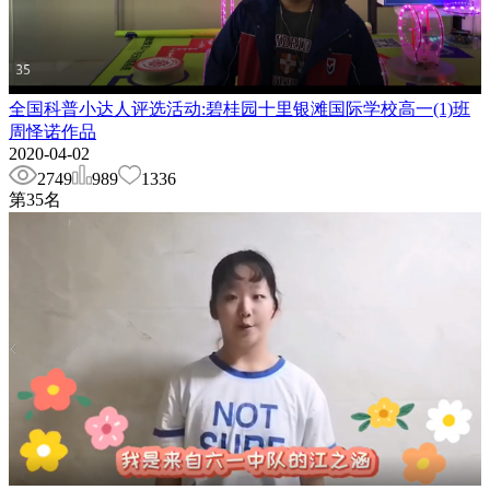
全国科普小达人评选活动:碧桂园十里银滩国际学校高一(1)班
周怿诺作品
2020-04-02
2749
989
1336
第
35
名