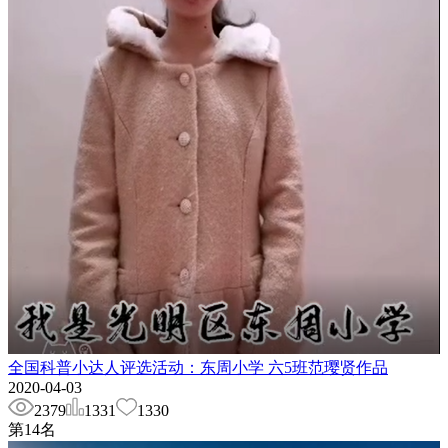
全国科普小达人评选活动：东周小学 六5班范璎贤作品
2020-04-03
2379
1331
1330
第
14
名