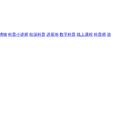
博物
科普小讲师
桂深科普
进基地
数字科普
线上课程
科普师
游