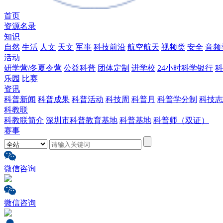
首页
资源名录
知识
自然
生活
人文
天文
军事
科技前沿
航空航天
视频类
安全
音频
活动
研学营/冬夏令营
公益科普
团体定制
进学校
24小时科学银行
科
乐园
比赛
资讯
科普新闻
科普成果
科普活动
科技周
科普月
科普学分制
科技志
科教联
科教联简介
深圳市科普教育基地
科普基地
科普师（双证）
赛事
微信咨询
微信咨询