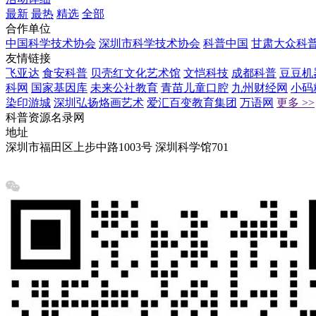
最新
最热
精选
全部
合作单位
中国科学技术协会
深圳市科学技术协会
科普中国
甘肃大众科
友情链接
飞亚达
食安科普
贝壳红文化艺术馆
文恺科技
成都科普
豆豆机
科网
国家基因库
未来公社教育
青苗儿童口腔
九州财经网
小码
染印游城
深圳弘扬烙画艺术
爱汇百变教育集团
万语网
更多 >>
科普资源名录网
地址
深圳市福田区上步中路1003号 深圳科学馆701