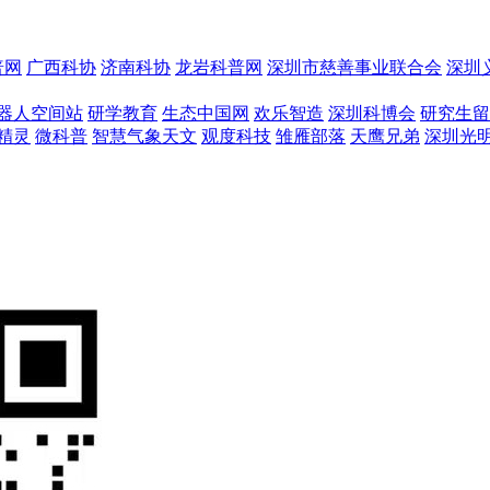
普网
广西科协
济南科协
龙岩科普网
深圳市慈善事业联合会
深圳
器人空间站
研学教育
生态中国网
欢乐智造
深圳科博会
研究生留
精灵
微科普
智慧气象天文
观度科技
雏雁部落
天鹰兄弟
深圳光