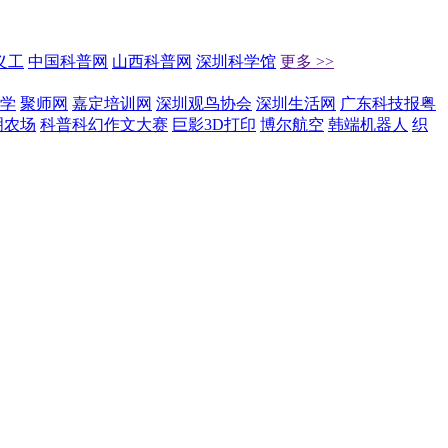
义工
中国科普网
山西科普网
深圳科学馆
更多 >>
学
聚师网
嘉定培训网
深圳观鸟协会
深圳生活网
广东科技报粤
明农场
科普科幻作文大赛
巨影3D打印
博尔航空
韩端机器人
织