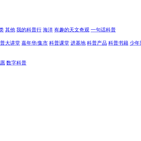
类
其他
我的科普行
海洋
有趣的天文奇观
一句话科普
普大讲堂
嘉年华/集市
科普课堂
进基地
科普产品
科普书籍
少年
愿
数字科普