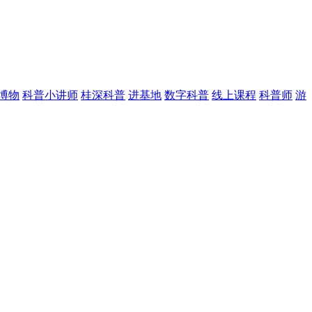
博物
科普小讲师
桂深科普
进基地
数字科普
线上课程
科普师
游