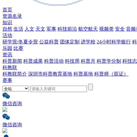
首页
资源名录
知识
自然
生活
人文
天文
军事
科技前沿
航空航天
视频类
安全
音频
活动
研学营/冬夏令营
公益科普
团体定制
进学校
24小时科学银行
科
乐园
比赛
资讯
科普新闻
科普成果
科普活动
科技周
科普月
科普学分制
科技志
科教联
科教联简介
深圳市科普教育基地
科普基地
科普师（双证）
赛事
微信咨询
微信咨询