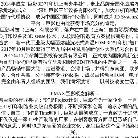
2014年成立“巨影3D打印机上海办事处”，走上品牌全国化战略
万在深圳龙岗成立——“深圳巨影三维设备有限公司”，加大3D打印
定消费级国行代理协议，成为中国区“国行”代理商，同时成为3D Sy
平台，巨影也由此获得市场充分的肯定。
成立：巨影科技（上海）有限公司，落户在中国（上海）自由贸易试
3D打印设备及3D sense 技术，以校园创客教育方案提供商身
制造的：“新一代工业级大幅面熔融沉积式高温FDM 3D打印机”
2017年10月巨影获得了第九届中国深圳创新创业大赛优秀合作
2017年11月深圳巨影投资发展有限公司，正式成为国家高新企
已经成为目前国内较早拥有独立研发和制造3D打印机的生产商之一，并
前产品畅销中国大陆，走进香港、台湾市场，并得到东南亚、欧
服务，合作共赢。公司拥有专业的团队，成员由移动互联网、电
个完全由年青人组成的团队，我们满怀激情——以科技改变生活
PMAX巨影概念解析：
机，代表着巨影的行业类型；“P”是Project计划，巨影作为一家企业
力于在3D打印制造业突破自身极限，不断探索和创新，追求永恒的
，自主；“M”是Time时间，巨影从最初成立，一直致力于追求永
不仅仅是一家3D生产制造的厂家，在创客教育方面早已形成自
卓越的意思，同时也是充满爱的企业文化，象征巨影这个品牌始终
展。