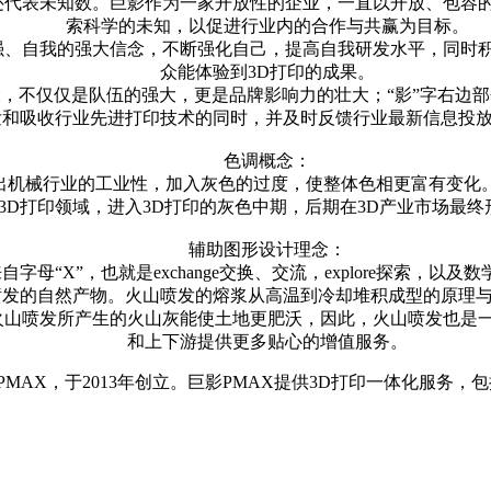
“X”在数学中还代表未知数。巨影作为一家开放性的企业，一直以开放
索科学的未知，以促进行业内的合作与共赢为目标。
自强、自我的强大信念，不断强化自己，提高自我研发水平，同时
众能体验到3D打印的成果。
壮大，不仅仅是队伍的强大，更是品牌影响力的壮大；“影”字右边
和吸收行业先进打印技术的同时，并及时反馈行业最新信息投放
色调概念：
出机械行业的工业性，加入灰色的过度，使整体色相更富有变化。
3D打印领域，进入3D打印的灰色中期，后期在3D产业市场最
辅助图形设计理念：
字母“X”，也就是exchange交换、交流，explore探索，以
发的自然产物。火山喷发的熔浆从高温到冷却堆积成型的原理与
火山喷发所产生的火山灰能使土地更肥沃，因此，火山喷发也是
和上下游提供更多贴心的增值服务。
AX，于2013年创立。巨影PMAX提供3D打印一体化服务，包