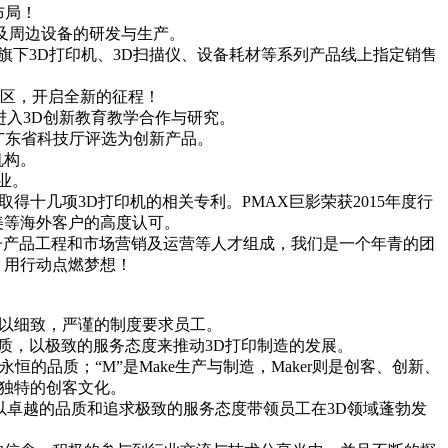
布局！
机及周边设备的研发与生产。
stems旗下3D打印机、3D扫描仪、设备耗材等系列产品线上指定销售
验区，开启全新的征程！
份，进入3D创新教育教学合作与研究。
被广东省科技厅评选为创新产品。
机构。
业。
取得十几项3D打印机的相关专利。PMAX巨影荣获2015年度行
美等海外客户的高度认可。
子产品工程和市场营销及运营等人才组成，我们是一个年青的团
，用行动点燃梦想！
，一直以细致，严谨的制度要求员工。
品质，以极致的服务态度来推动3D打印制造的发展。
恒的品质；“M”是Make生产与制造，Maker则是创客、创新、
己独特的创客文化。
以卓越的品质和追求极致的服务态度带领员工在3D领域蓬勃发