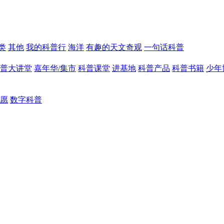
类
其他
我的科普行
海洋
有趣的天文奇观
一句话科普
普大讲堂
嘉年华/集市
科普课堂
进基地
科普产品
科普书籍
少年
愿
数字科普