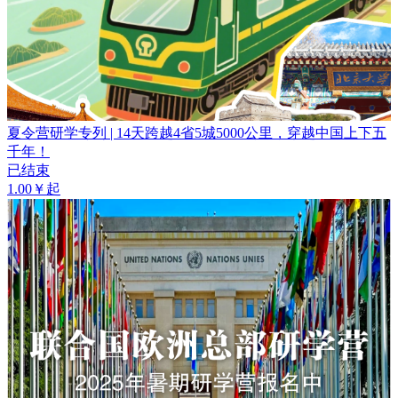
夏令营研学专列 | 14天跨越4省5城5000公里，穿越中国上下五
千年！
已结束
1.00￥起