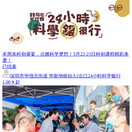
本周末科创盛宴，点燃科学梦想！3月22-23日科创课程精彩来
袭！
已结束
深圳市华强北街道 华新地铁站A1出口24小时科学银行
1.00￥起