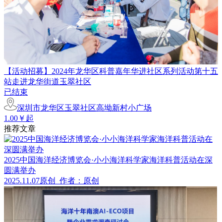
【活动招募】2024年龙华区科普嘉年华进社区系列活动第十五
站走进龙华街道玉翠社区
已结束
深圳市龙华区玉翠社区高坳新村小广场
1.00￥起
推荐文章
2025中国海洋经济博览会·小小海洋科学家海洋科普活动在深
圆满举办
2025.11.07
原创
作者：原创