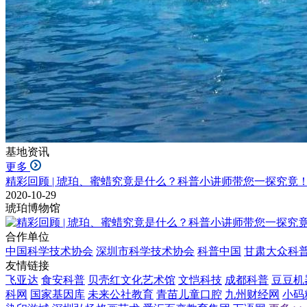
基地资讯
更多
精彩回顾 | 琥珀、蜜蜡究竟是什么？科普小讲师带您一探究竟
2020-10-29
琥珀博物馆
合作单位
中国科学技术协会
深圳市科学技术协会
科普中国
甘肃大众科
友情链接
飞亚达
食安科普
贝壳红文化艺术馆
文恺科技
成都科普
豆豆机
科网
国家基因库
未来公社教育
青苗儿童口腔
九州财经网
小码