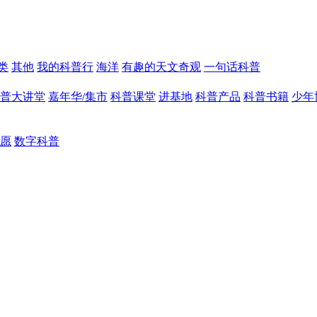
类
其他
我的科普行
海洋
有趣的天文奇观
一句话科普
普大讲堂
嘉年华/集市
科普课堂
进基地
科普产品
科普书籍
少年
愿
数字科普