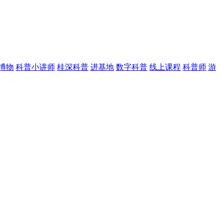
博物
科普小讲师
桂深科普
进基地
数字科普
线上课程
科普师
游