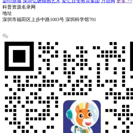
染印游城
深圳弘扬烙画艺术
爱汇百变教育集团
万语网
更多 >>
科普资源名录网
地址
深圳市福田区上步中路1003号 深圳科学馆701