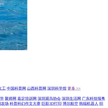
义工
中国科普网
山西科普网
深圳科学馆
更多 >>
学
聚师网
嘉定培训网
深圳观鸟协会
深圳生活网
广东科技报粤
明农场
科普科幻作文大赛
巨影3D打印
博尔航空
韩端机器人
织