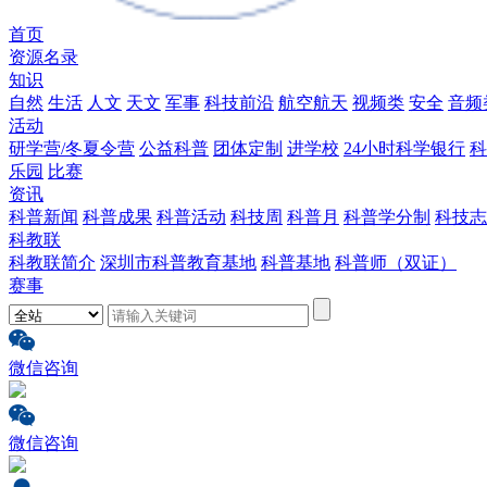
首页
资源名录
知识
自然
生活
人文
天文
军事
科技前沿
航空航天
视频类
安全
音频
活动
研学营/冬夏令营
公益科普
团体定制
进学校
24小时科学银行
科
乐园
比赛
资讯
科普新闻
科普成果
科普活动
科技周
科普月
科普学分制
科技志
科教联
科教联简介
深圳市科普教育基地
科普基地
科普师（双证）
赛事
微信咨询
微信咨询