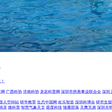
！
普网
广西科协
济南科协
龙岩科普网
深圳市慈善事业联合会
深圳
器人空间站
研学教育
生态中国网
欢乐智造
深圳科博会
研究生留
精灵
微科普
智慧气象天文
观度科技
雏雁部落
天鹰兄弟
深圳光