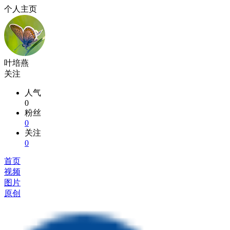
个人主页
叶培燕
关注
人气
0
粉丝
0
关注
0
首页
视频
图片
原创