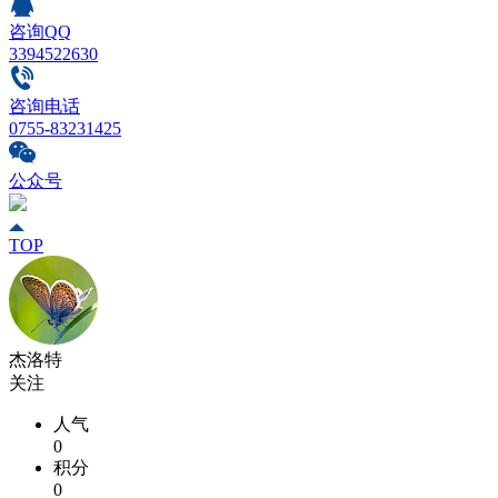
咨询QQ
3394522630
咨询电话
0755-83231425
公众号
TOP
杰洛特
关注
人气
0
积分
0