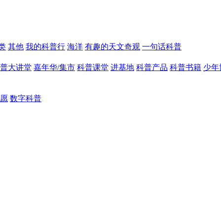
类
其他
我的科普行
海洋
有趣的天文奇观
一句话科普
普大讲堂
嘉年华/集市
科普课堂
进基地
科普产品
科普书籍
少年
愿
数字科普