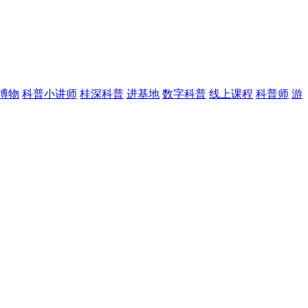
博物
科普小讲师
桂深科普
进基地
数字科普
线上课程
科普师
游