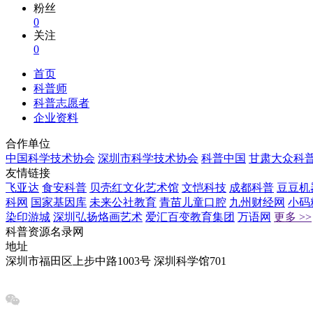
粉丝
0
关注
0
首页
科普师
科普志愿者
企业资料
合作单位
中国科学技术协会
深圳市科学技术协会
科普中国
甘肃大众科
友情链接
飞亚达
食安科普
贝壳红文化艺术馆
文恺科技
成都科普
豆豆机
科网
国家基因库
未来公社教育
青苗儿童口腔
九州财经网
小码
染印游城
深圳弘扬烙画艺术
爱汇百变教育集团
万语网
更多 >>
科普资源名录网
地址
深圳市福田区上步中路1003号 深圳科学馆701