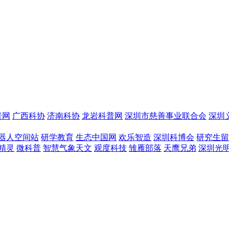
普网
广西科协
济南科协
龙岩科普网
深圳市慈善事业联合会
深圳
器人空间站
研学教育
生态中国网
欢乐智造
深圳科博会
研究生留
精灵
微科普
智慧气象天文
观度科技
雏雁部落
天鹰兄弟
深圳光