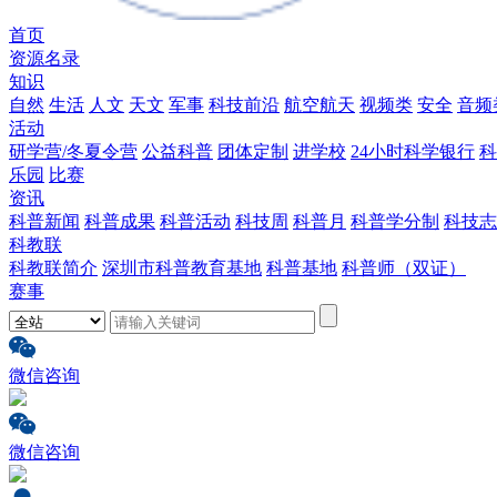
首页
资源名录
知识
自然
生活
人文
天文
军事
科技前沿
航空航天
视频类
安全
音频
活动
研学营/冬夏令营
公益科普
团体定制
进学校
24小时科学银行
科
乐园
比赛
资讯
科普新闻
科普成果
科普活动
科技周
科普月
科普学分制
科技志
科教联
科教联简介
深圳市科普教育基地
科普基地
科普师（双证）
赛事
微信咨询
微信咨询