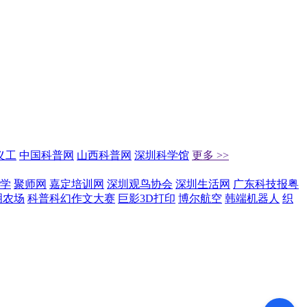
义工
中国科普网
山西科普网
深圳科学馆
更多 >>
学
聚师网
嘉定培训网
深圳观鸟协会
深圳生活网
广东科技报粤
明农场
科普科幻作文大赛
巨影3D打印
博尔航空
韩端机器人
织