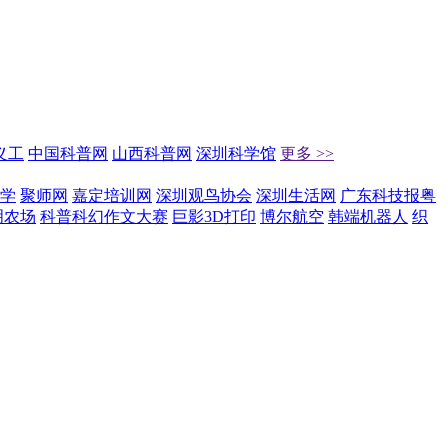
义工
中国科普网
山西科普网
深圳科学馆
更多 >>
学
聚师网
嘉定培训网
深圳观鸟协会
深圳生活网
广东科技报粤
明农场
科普科幻作文大赛
巨影3D打印
博尔航空
韩端机器人
织