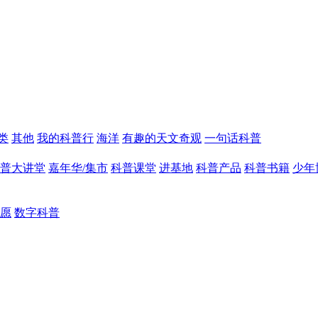
类
其他
我的科普行
海洋
有趣的天文奇观
一句话科普
普大讲堂
嘉年华/集市
科普课堂
进基地
科普产品
科普书籍
少年
愿
数字科普