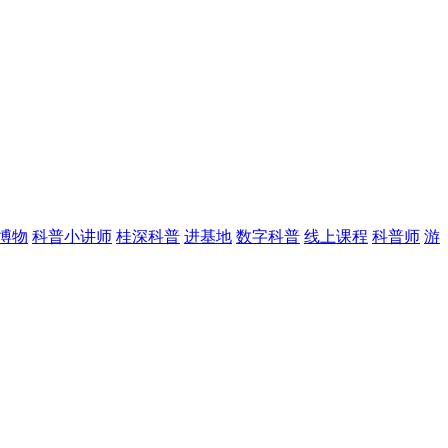
博物
科普小讲师
桂深科普
进基地
数字科普
线上课程
科普师
游