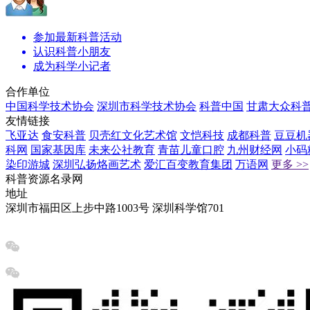
参加最新科普活动
认识科普小朋友
成为科学小记者
合作单位
中国科学技术协会
深圳市科学技术协会
科普中国
甘肃大众科
友情链接
飞亚达
食安科普
贝壳红文化艺术馆
文恺科技
成都科普
豆豆机
科网
国家基因库
未来公社教育
青苗儿童口腔
九州财经网
小码
染印游城
深圳弘扬烙画艺术
爱汇百变教育集团
万语网
更多 >>
科普资源名录网
地址
深圳市福田区上步中路1003号 深圳科学馆701