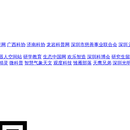
普网
广西科协
济南科协
龙岩科普网
深圳市慈善事业联合会
深圳
器人空间站
研学教育
生态中国网
欢乐智造
深圳科博会
研究生留
精灵
微科普
智慧气象天文
观度科技
雏雁部落
天鹰兄弟
深圳光