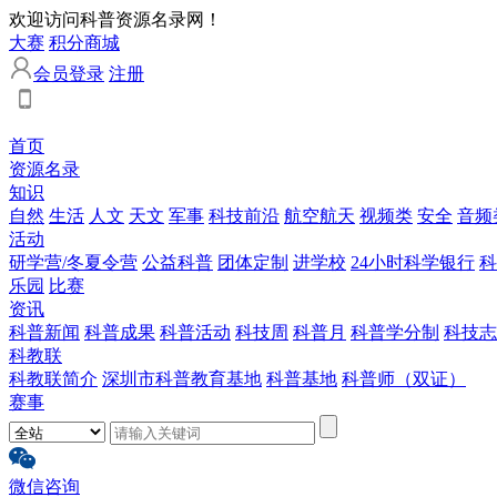
欢迎访问科普资源名录网！
大赛
积分商城
会员登录
注册
首页
资源名录
知识
自然
生活
人文
天文
军事
科技前沿
航空航天
视频类
安全
音频
活动
研学营/冬夏令营
公益科普
团体定制
进学校
24小时科学银行
科
乐园
比赛
资讯
科普新闻
科普成果
科普活动
科技周
科普月
科普学分制
科技志
科教联
科教联简介
深圳市科普教育基地
科普基地
科普师（双证）
赛事
微信咨询