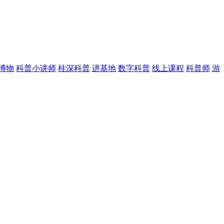
博物
科普小讲师
桂深科普
进基地
数字科普
线上课程
科普师
游