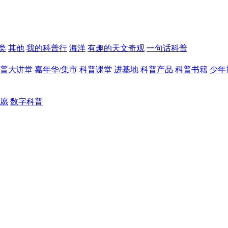
类
其他
我的科普行
海洋
有趣的天文奇观
一句话科普
普大讲堂
嘉年华/集市
科普课堂
进基地
科普产品
科普书籍
少年
愿
数字科普