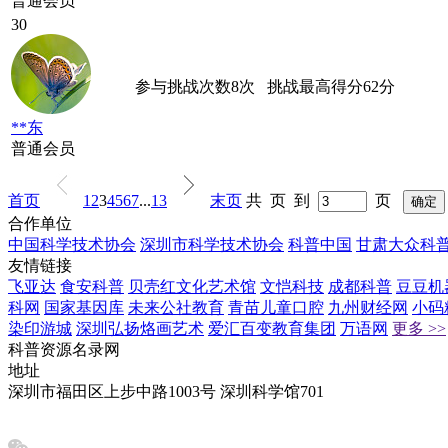
普通会员
30
参与挑战次数
8
次
挑战最高得分
62
分
**东
普通会员
首页
1
2
3
4
5
6
7
...
13
末页
共 页 到
页
合作单位
中国科学技术协会
深圳市科学技术协会
科普中国
甘肃大众科
友情链接
飞亚达
食安科普
贝壳红文化艺术馆
文恺科技
成都科普
豆豆机
科网
国家基因库
未来公社教育
青苗儿童口腔
九州财经网
小码
染印游城
深圳弘扬烙画艺术
爱汇百变教育集团
万语网
更多 >>
科普资源名录网
地址
深圳市福田区上步中路1003号 深圳科学馆701