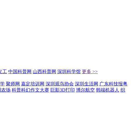
义工
中国科普网
山西科普网
深圳科学馆
更多 >>
学
聚师网
嘉定培训网
深圳观鸟协会
深圳生活网
广东科技报粤
明农场
科普科幻作文大赛
巨影3D打印
博尔航空
韩端机器人
织