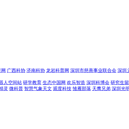
普网
广西科协
济南科协
龙岩科普网
深圳市慈善事业联合会
深圳
器人空间站
研学教育
生态中国网
欢乐智造
深圳科博会
研究生留
精灵
微科普
智慧气象天文
观度科技
雏雁部落
天鹰兄弟
深圳光