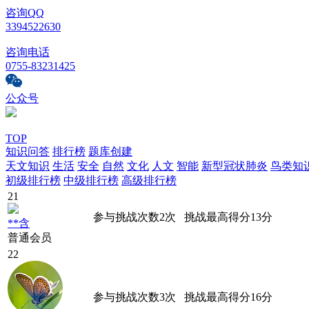
咨询QQ
3394522630
咨询电话
0755-83231425
公众号
TOP
知识问答
排行榜
题库创建
天文知识
生活
安全
自然
文化
人文
智能
新型冠状肺炎
鸟类知
初级排行榜
中级排行榜
高级排行榜
21
参与挑战次数
2
次
挑战最高得分
13
分
**含
普通会员
22
参与挑战次数
3
次
挑战最高得分
16
分