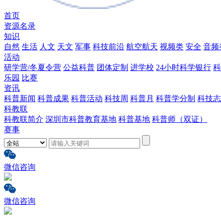
首页
资源名录
知识
自然
生活
人文
天文
军事
科技前沿
航空航天
视频类
安全
音频
活动
研学营/冬夏令营
公益科普
团体定制
进学校
24小时科学银行
科
乐园
比赛
资讯
科普新闻
科普成果
科普活动
科技周
科普月
科普学分制
科技志
科教联
科教联简介
深圳市科普教育基地
科普基地
科普师（双证）
赛事
微信咨询
微信咨询