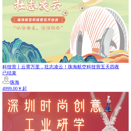
科技营丨云霄万里，壮志凌云！珠海航空科技营五天四夜
已结束
珠海
4999.00￥起