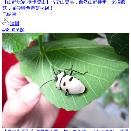
【山野玩家·徒步登山】马峦山登高，自然山野徒步，采摘蘑
菇，品尝特色蘑菇火锅！
已结束
深圳
458.00￥起