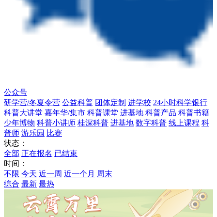
公众号
研学营/冬夏令营
公益科普
团体定制
进学校
24小时科学银行
科普大讲堂
嘉年华/集市
科普课堂
进基地
科普产品
科普书籍
少年博物
科普小讲师
桂深科普
进基地
数字科普
线上课程
科
普师
游乐园
比赛
状态：
全部
正在报名
已结束
时间：
不限
今天
近一周
近一个月
周末
综合
最新
最热