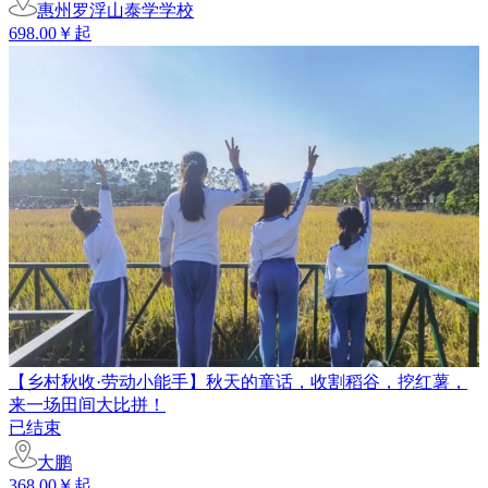
惠州罗浮山泰学学校
698.00￥起
【乡村秋收·劳动小能手】秋天的童话，收割稻谷，挖红薯，
来一场田间大比拼！
已结束
大鹏
368.00￥起