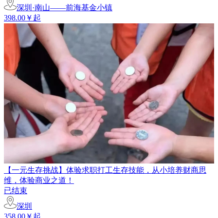
深圳·南山——前海基金小镇
398.00￥起
【一元生存挑战】体验求职打工生存技能，从小培养财商思
维，体验商业之道！
已结束
深圳
358.00￥起