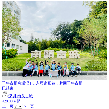
千年古郡奇遇记 | 步入历史画卷，梦回千年古郡
已结束
深圳·南头古城
428.00￥起
上一页
下一页