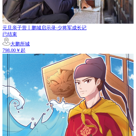
元旦亲子营丨鹏城启示录·少将军成长记
已结束
大鹏所城
798.00￥起