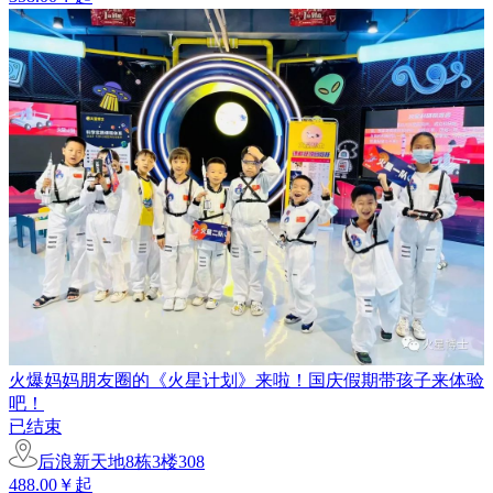
火爆妈妈朋友圈的《火星计划》来啦！国庆假期带孩子来体验
吧！
已结束
后浪新天地8栋3楼308
488.00￥起