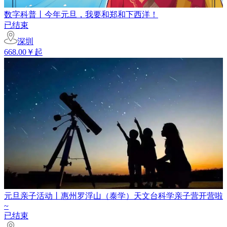
数字科普丨今年元旦，我要和郑和下西洋！
已结束
深圳
668.00￥起
元旦亲子活动丨惠州罗浮山（泰学）天文台科学亲子营开营啦
~
已结束