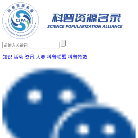
知识
活动
资讯
大赛
科普联盟
科普指数