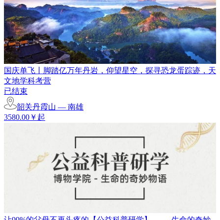
国庆单飞丨脚踏亿万年丹岩，仰望星空，探寻恐龙蛋踪迹，天
文地学科考营
已结束
韶关丹霞山 — 南雄
3580.00￥起
让99%的父母不再头疼的【公益科普研学】 —— 生命的奇妙