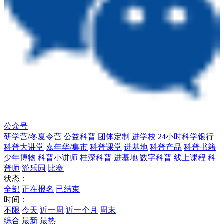
公众号
研学营/冬夏令营
公益科普
团体定制
进学校
24小时科学银行
科普大讲堂
嘉年华/集市
科普课堂
进基地
科普产品
科普书籍
少年博物
科普小讲师
桂深科普
进基地
数字科普
线上课程
科
普师
游乐园
比赛
状态：
全部
正在报名
已结束
时间：
不限
今天
近一周
近一个月
周末
综合
最新
最热