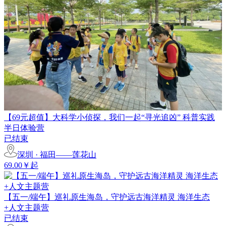
【69元超值】大科学小侦探，我们一起“寻光追凶” 科普实践
半日体验营
已结束
深圳 · 福田——莲花山
69.00￥起
【五一/端午】巡礼原生海岛，守护远古海洋精灵 海洋生态
+人文主题营
已结束