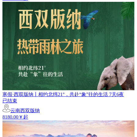
寒假·西双版纳丨相约北纬21°，共赴“象”往的生活 7天6夜
已结束
云南西双版纳
8180.00￥起