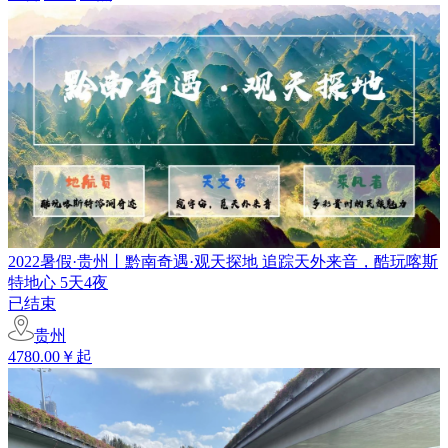
2022暑假·贵州丨黔南奇遇·观天探地 追踪天外来音，酷玩喀斯
特地心 5天4夜
已结束
贵州
4780.00￥起