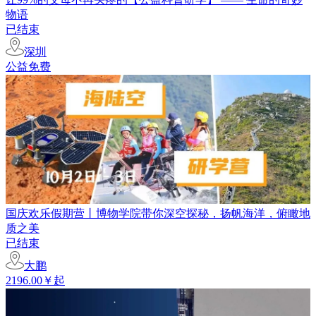
物语
已结束
深圳
公益免费
国庆欢乐假期营丨博物学院带你深空探秘，扬帆海洋，俯瞰地
质之美
已结束
大鹏
2196.00￥起