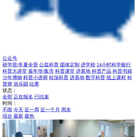
公众号
研学营/冬夏令营
公益科普
团体定制
进学校
24小时科学银行
科普大讲堂
嘉年华/集市
科普课堂
进基地
科普产品
科普书籍
少年博物
科普小讲师
桂深科普
进基地
数字科普
线上课程
科
普师
游乐园
比赛
状态：
全部
正在报名
已结束
时间：
不限
今天
近一周
近一个月
周末
综合
最新
最热