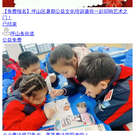
【免费报名】坪山区暑期公益文化培训邀你一起叩响艺术之
门！
已结束
坪山各街道
公益免费
小小魔法师召集令，菁英魔法学院来啦！