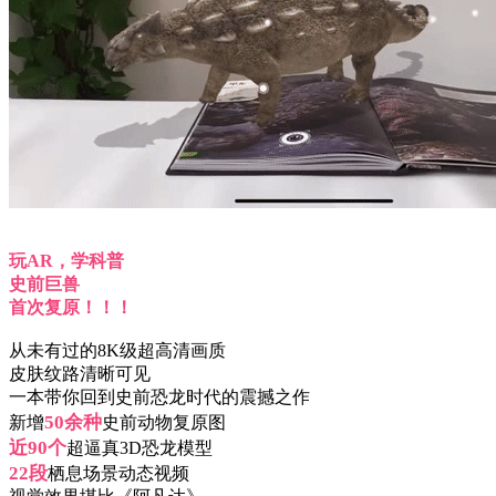
玩AR，学科普
史前巨兽
首次复原！！！
从未有过的8K级超高清画质
皮肤纹路清晰可见
一本带你回到史前恐龙时代的震撼之作
50余种
新增
史前动物复原图
近90个
超逼真3D恐龙模型
22段
栖息场景动态视频