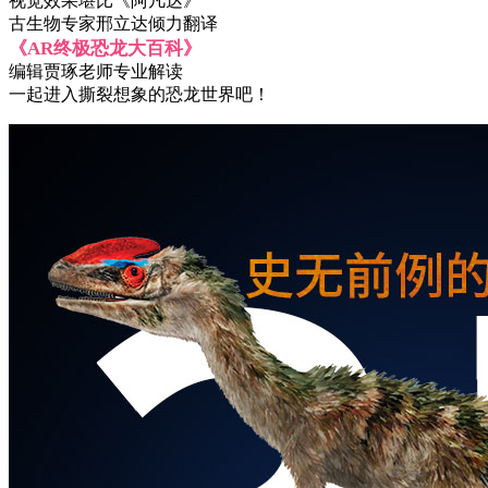
视觉效果堪比《阿凡达》
古生物专家邢立达倾力翻译
《AR终极恐龙大百科》
编辑贾琢老师专业解读
一起进入撕裂想象的恐龙世界吧！