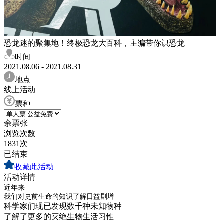
恐龙迷的聚集地！终极恐龙大百科，主编带你识恐龙
时间
2021.08.06 - 2021.08.31
地点
线上活动
票种
余票
张
浏览次数
1831次
已结束
收藏此活动
活动详情
近年来
我们对史前生命的知识了解日益剧增
科学家们现已发现数千种未知物种
了解了更多的灭绝生物生活习性