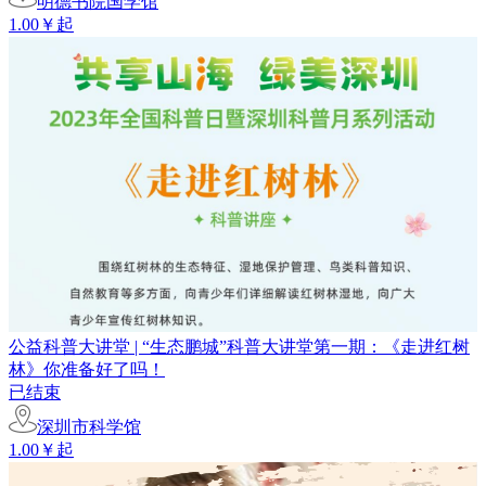
明德书院国学馆
1.00￥起
公益科普大讲堂 | “生态鹏城”科普大讲堂第一期：《走进红树
林》你准备好了吗！
已结束
深圳市科学馆
1.00￥起