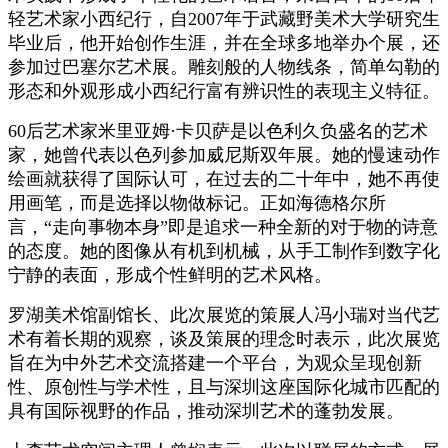
轻艺术家小西纪行，自2007年于武藏野美术大学研究生
毕业后，他开始创作生涯，并在全球多地举办个展，还
参加过巴塞尔艺术展。雕刻般的人物线条，简单勾勒的
形态和外观形成小西纪行富有辨识性的表现主义特征。
60后艺术家米里亚姆·卡贝萨是以色利久负盛名的艺术
家，她曾代表以色列参加威尼斯双年展。她的慢速动作
绘画就获得了国际认可，在过去的二十年中，她不再使
用画笔，而是选择以物做标记。正如海德格尔所
言，“走向事物本身”即是追求一种全新的对于物的诗意
的态度。她的图像从有机到机械，从手工制作到数字化
宁静的表面，形成个性鲜明的艺术风格。
罗湖美术馆副馆长、此次展览的策展人冯小瑞对当代艺
术有着长期的观察，谈及策展的理念时表示，此次展览
旨在为中外艺术交流搭建一个平台，为观众呈现创新
性、原创性与学术性，且与深圳这座国际化城市匹配的
具有国际视野的作品，推动深圳艺术的蓬勃发展。