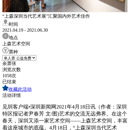
“上森深圳当代艺术展”汇聚国内外艺术佳作
时间
2021.04.19 - 2021.06.30
地点
上森艺术空间
票种
余票
张
浏览次数
1058次
已结束
收藏此活动
活动详情
见圳客户端•深圳新闻网2021年4月18日讯（作者：深圳
特区报记者尹春芳 文/图)艺术的交流无远弗界。在这个
春天，深圳又添一家艺术空间——上森艺术空间，丰富
着这座城市的底蕴。4月18日，“上森深圳当代艺术