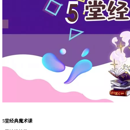
5堂经典魔术课