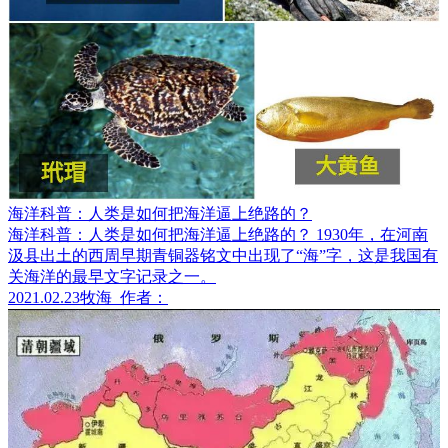
海洋科普：人类是如何把海洋逼上绝路的？
海洋科普：人类是如何把海洋逼上绝路的？ 1930年，在河南
汲县出土的西周早期青铜器铭文中出现了“海”字，这是我国有
关海洋的最早文字记录之一。
2021.02.23
牧海
作者：