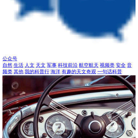
公众号
自然
生活
人文
天文
军事
科技前沿
航空航天
视频类
安全
音
频类
其他
我的科普行
海洋
有趣的天文奇观
一句话科普