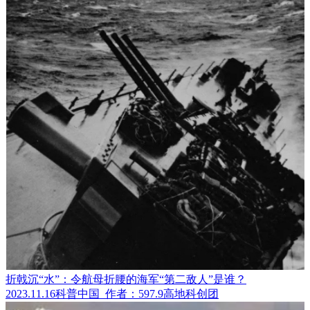
折戟沉“水”：令航母折腰的海军“第二敌人”是谁？
2023.11.16
科普中国
作者：597.9高地科创团