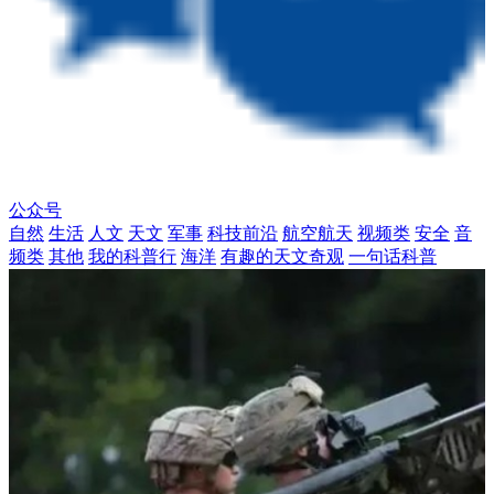
公众号
自然
生活
人文
天文
军事
科技前沿
航空航天
视频类
安全
音
频类
其他
我的科普行
海洋
有趣的天文奇观
一句话科普