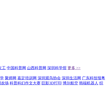
义工
中国科普网
山西科普网
深圳科学馆
更多 >>
学
聚师网
嘉定培训网
深圳观鸟协会
深圳生活网
广东科技报粤
明农场
科普科幻作文大赛
巨影3D打印
博尔航空
韩端机器人
织