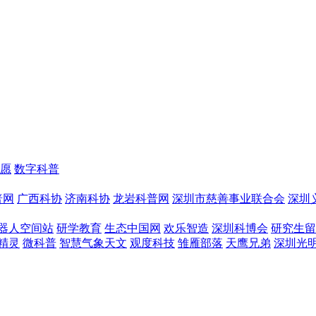
愿
数字科普
普网
广西科协
济南科协
龙岩科普网
深圳市慈善事业联合会
深圳
器人空间站
研学教育
生态中国网
欢乐智造
深圳科博会
研究生留
精灵
微科普
智慧气象天文
观度科技
雏雁部落
天鹰兄弟
深圳光