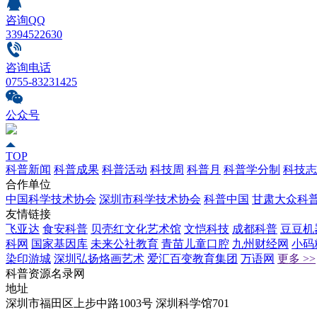
咨询QQ
3394522630
咨询电话
0755-83231425
公众号
TOP
科普新闻
科普成果
科普活动
科技周
科普月
科普学分制
科技志
合作单位
中国科学技术协会
深圳市科学技术协会
科普中国
甘肃大众科
友情链接
飞亚达
食安科普
贝壳红文化艺术馆
文恺科技
成都科普
豆豆机
科网
国家基因库
未来公社教育
青苗儿童口腔
九州财经网
小码
染印游城
深圳弘扬烙画艺术
爱汇百变教育集团
万语网
更多 >>
科普资源名录网
地址
深圳市福田区上步中路1003号 深圳科学馆701