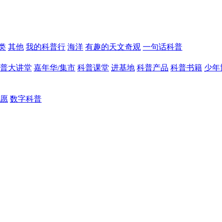
类
其他
我的科普行
海洋
有趣的天文奇观
一句话科普
普大讲堂
嘉年华/集市
科普课堂
进基地
科普产品
科普书籍
少年
愿
数字科普