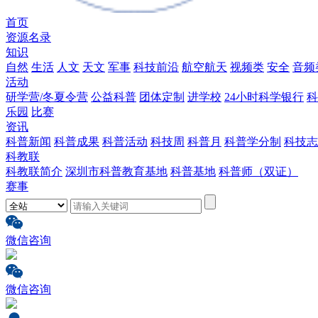
首页
资源名录
知识
自然
生活
人文
天文
军事
科技前沿
航空航天
视频类
安全
音频
活动
研学营/冬夏令营
公益科普
团体定制
进学校
24小时科学银行
科
乐园
比赛
资讯
科普新闻
科普成果
科普活动
科技周
科普月
科普学分制
科技志
科教联
科教联简介
深圳市科普教育基地
科普基地
科普师（双证）
赛事
微信咨询
微信咨询