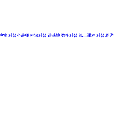
博物
科普小讲师
桂深科普
进基地
数字科普
线上课程
科普师
游