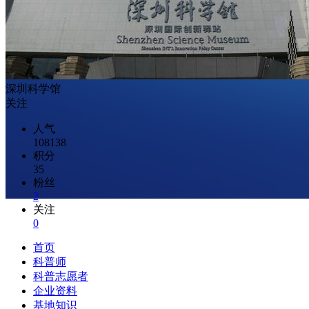
深圳科学馆
关注
人气
108138
积分
35
粉丝
2
关注
0
首页
科普师
科普志愿者
企业资料
基地知识