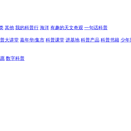
类
其他
我的科普行
海洋
有趣的天文奇观
一句话科普
普大讲堂
嘉年华/集市
科普课堂
进基地
科普产品
科普书籍
少年
愿
数字科普