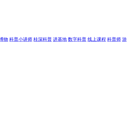
博物
科普小讲师
桂深科普
进基地
数字科普
线上课程
科普师
游