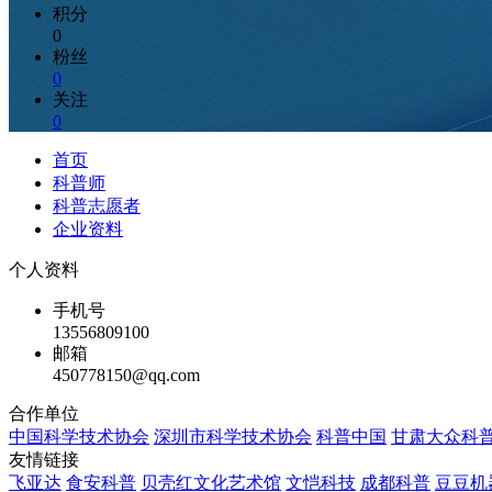
积分
0
粉丝
0
关注
0
首页
科普师
科普志愿者
企业资料
个人资料
手机号
13556809100
邮箱
450778150@qq.com
合作单位
中国科学技术协会
深圳市科学技术协会
科普中国
甘肃大众科
友情链接
飞亚达
食安科普
贝壳红文化艺术馆
文恺科技
成都科普
豆豆机