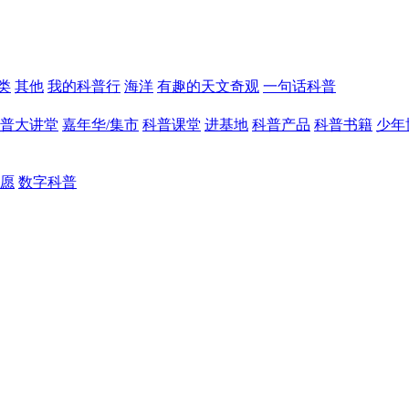
类
其他
我的科普行
海洋
有趣的天文奇观
一句话科普
普大讲堂
嘉年华/集市
科普课堂
进基地
科普产品
科普书籍
少年
愿
数字科普