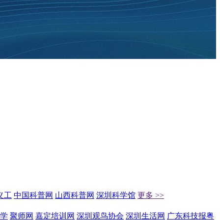
义工
中国科普网
山西科普网
深圳科学馆
更多 >>
学
聚师网
嘉定培训网
深圳观鸟协会
深圳生活网
广东科技报粤