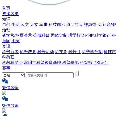
首页
资源名录
知识
自然
生活
人文
天文
军事
科技前沿
航空航天
视频类
安全
音频
活动
研学营/冬夏令营
公益科普
团体定制
进学校
24小时科学银行
科
乐园
比赛
资讯
科普新闻
科普成果
科普活动
科技周
科普月
科普学分制
科技志
科教联
科教联简介
深圳市科普教育基地
科普基地
科普师（双证）
赛事
微信咨询
微信咨询