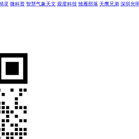
精灵
微科普
智慧气象天文
观度科技
雏雁部落
天鹰兄弟
深圳光