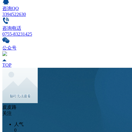
咨询QQ
3394522630
咨询电话
0755-83231425
公众号
TOP
皮皮路
关注
人气
0