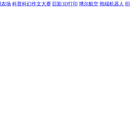
明农场
科普科幻作文大赛
巨影3D打印
博尔航空
韩端机器人
织