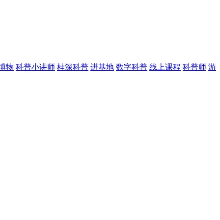
博物
科普小讲师
桂深科普
进基地
数字科普
线上课程
科普师
游