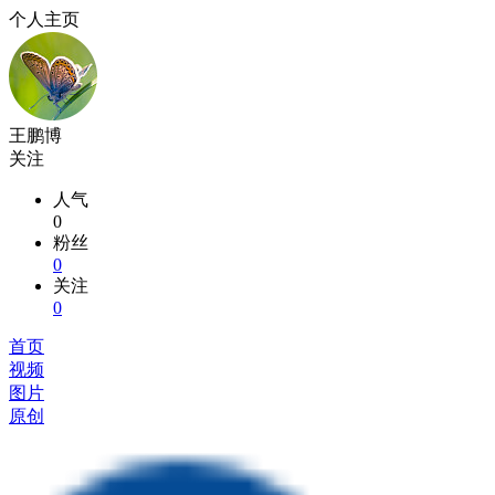
个人主页
王鹏博
关注
人气
0
粉丝
0
关注
0
首页
视频
图片
原创