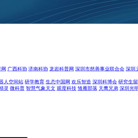
普网
广西科协
济南科协
龙岩科普网
深圳市慈善事业联合会
深圳
器人空间站
研学教育
生态中国网
欢乐智造
深圳科博会
研究生留
精灵
微科普
智慧气象天文
观度科技
雏雁部落
天鹰兄弟
深圳光