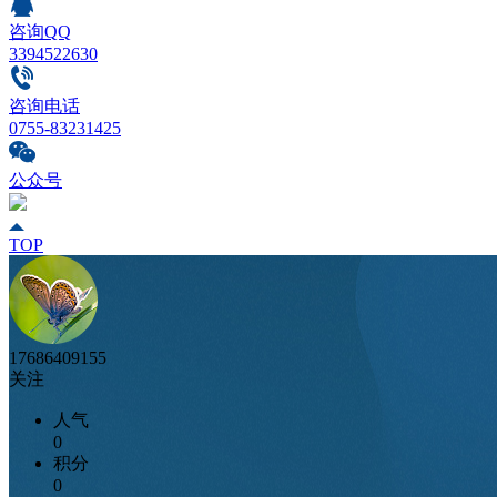
咨询QQ
3394522630
咨询电话
0755-83231425
公众号
TOP
17686409155
关注
人气
0
积分
0