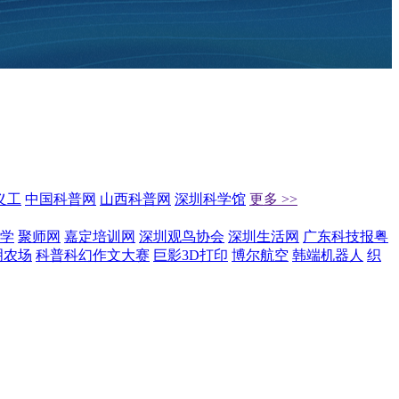
义工
中国科普网
山西科普网
深圳科学馆
更多 >>
学
聚师网
嘉定培训网
深圳观鸟协会
深圳生活网
广东科技报粤
明农场
科普科幻作文大赛
巨影3D打印
博尔航空
韩端机器人
织