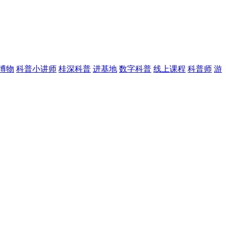
博物
科普小讲师
桂深科普
进基地
数字科普
线上课程
科普师
游