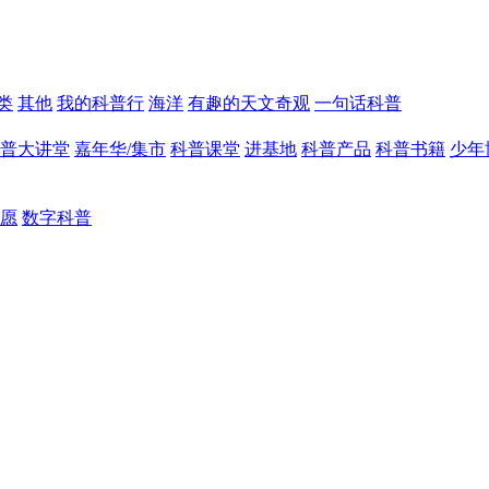
类
其他
我的科普行
海洋
有趣的天文奇观
一句话科普
普大讲堂
嘉年华/集市
科普课堂
进基地
科普产品
科普书籍
少年
愿
数字科普