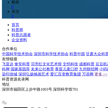
粉丝
0
关注
0
首页
科普师
科普志愿者
企业资料
合作单位
中国科学技术协会
深圳市科学技术协会
科普中国
甘肃大众科
友情链接
飞亚达
食安科普
贝壳红文化艺术馆
文恺科技
成都科普
豆豆机
科网
国家基因库
未来公社教育
青苗儿童口腔
九州财经网
小码
染印游城
深圳弘扬烙画艺术
爱汇百变教育集团
万语网
更多 >>
科普资源名录网
地址
深圳市福田区上步中路1003号 深圳科学馆701