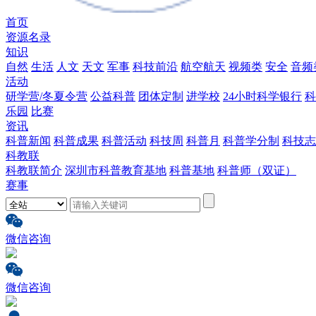
首页
资源名录
知识
自然
生活
人文
天文
军事
科技前沿
航空航天
视频类
安全
音频
活动
研学营/冬夏令营
公益科普
团体定制
进学校
24小时科学银行
科
乐园
比赛
资讯
科普新闻
科普成果
科普活动
科技周
科普月
科普学分制
科技志
科教联
科教联简介
深圳市科普教育基地
科普基地
科普师（双证）
赛事
微信咨询
微信咨询