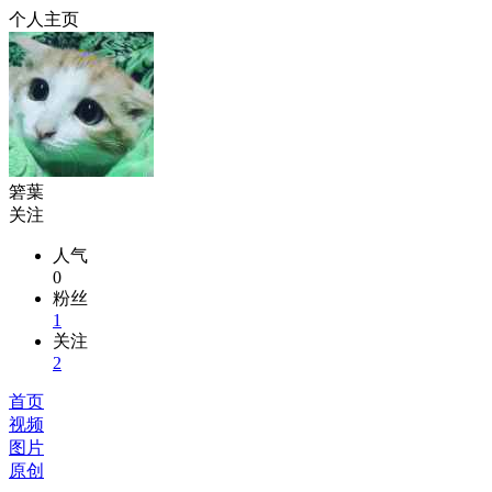
个人主页
箬葉
关注
人气
0
粉丝
1
关注
2
首页
视频
图片
原创