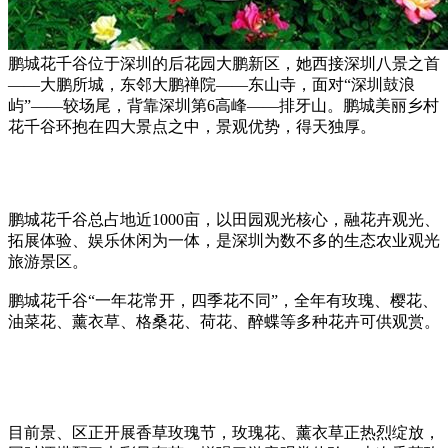
鹏城花千谷位于深圳的后花园大鹏新区，她西接深圳八景之首
——大鹏所城，东邻大鹏禅院——东山寺，面对“深圳鼓浪
屿”——较场尾，背靠深圳第6高峰——排牙山。鹏城美丽乡村
花千谷环抱在四大景点之中，景观优势，得天独厚。
鹏城花千谷总占地近1000亩，以田园观光核心，融花卉观光、
拓展体验、娱乐休闲为一体，是深圳为数不多的生态农业观光
旅游景区。
鹏城花千谷“一年花常开，四季花不同”，全年有玫瑰、樱花、
油菜花、薰衣草、格桑花、荷花、醉蝶等多种花卉可供观赏。
目前景、区正开展香草玫瑰节，玫瑰花、薰衣草正热烈绽放，