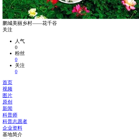
鹏城美丽乡村——花千谷
关注
人气
0
粉丝
0
关注
0
首页
视频
图片
原创
新闻
科普师
科普志愿者
企业资料
基地简介