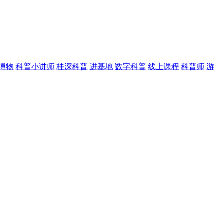
博物
科普小讲师
桂深科普
进基地
数字科普
线上课程
科普师
游