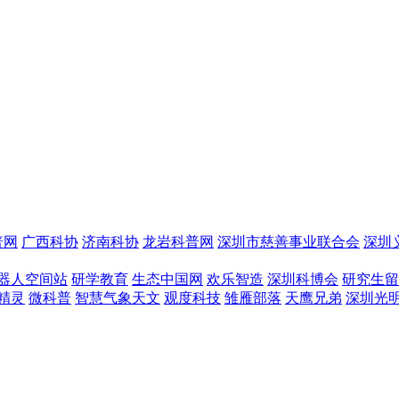
普网
广西科协
济南科协
龙岩科普网
深圳市慈善事业联合会
深圳
器人空间站
研学教育
生态中国网
欢乐智造
深圳科博会
研究生留
精灵
微科普
智慧气象天文
观度科技
雏雁部落
天鹰兄弟
深圳光