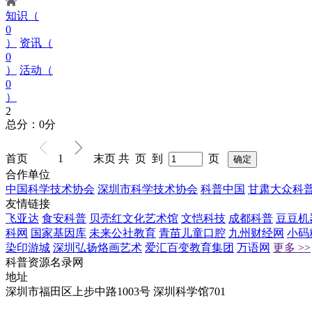
知识（
0
）
资讯（
0
）
活动（
0
）
2
总分：0分
首页
1
末页
共 页 到
页
合作单位
中国科学技术协会
深圳市科学技术协会
科普中国
甘肃大众科
友情链接
飞亚达
食安科普
贝壳红文化艺术馆
文恺科技
成都科普
豆豆机
科网
国家基因库
未来公社教育
青苗儿童口腔
九州财经网
小码
染印游城
深圳弘扬烙画艺术
爱汇百变教育集团
万语网
更多 >>
科普资源名录网
地址
深圳市福田区上步中路1003号 深圳科学馆701