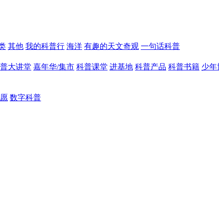
类
其他
我的科普行
海洋
有趣的天文奇观
一句话科普
普大讲堂
嘉年华/集市
科普课堂
进基地
科普产品
科普书籍
少年
愿
数字科普