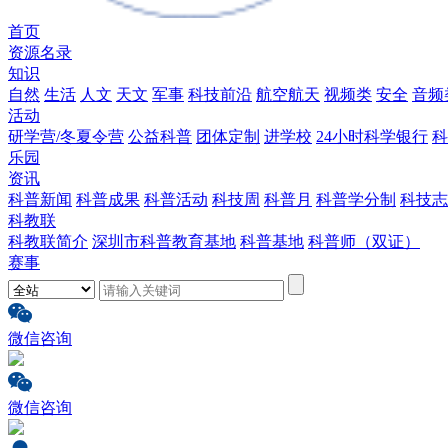
首页
资源名录
知识
自然
生活
人文
天文
军事
科技前沿
航空航天
视频类
安全
音频
活动
研学营/冬夏令营
公益科普
团体定制
进学校
24小时科学银行
科
乐园
资讯
科普新闻
科普成果
科普活动
科技周
科普月
科普学分制
科技志
科教联
科教联简介
深圳市科普教育基地
科普基地
科普师（双证）
赛事
微信咨询
微信咨询