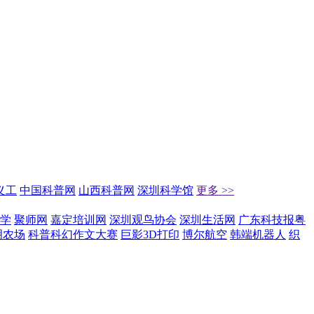
义工
中国科普网
山西科普网
深圳科学馆
更多 >>
学
聚师网
嘉定培训网
深圳观鸟协会
深圳生活网
广东科技报粤
明农场
科普科幻作文大赛
巨影3D打印
博尔航空
韩端机器人
织