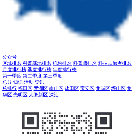
公众号
区域排名
科普基地排名
机构排名
科普师排名
科技志愿者排名
月度排行榜
季度排行榜
年度排行榜
第一季度
第二季度
第三季度
总分
知识
活动
资讯
总排行
福田区
罗湖区
南山区
盐田区
宝安区
龙岗区
坪山区
龙
华区
光明区
大鹏新区
深汕