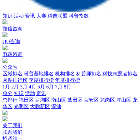
知识
活动
资讯
大赛
科普联盟
科普指数
微信咨询
QQ咨询
电话咨询
公众号
区域排名
科普基地排名
机构排名
科普师排名
科技志愿者排名
月度排行榜
季度排行榜
年度排行榜
1月
2月
3月
4月
5月
6月
7月
8月
总分
知识
活动
资讯
总排行
福田区
罗湖区
南山区
盐田区
宝安区
龙岗区
坪山区
龙
华区
光明区
大鹏新区
深汕
关于我们
联系我们
招贤纳士