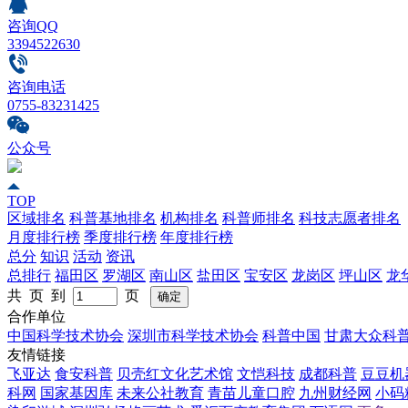
咨询QQ
3394522630
咨询电话
0755-83231425
公众号
TOP
区域排名
科普基地排名
机构排名
科普师排名
科技志愿者排名
月度排行榜
季度排行榜
年度排行榜
总分
知识
活动
资讯
总排行
福田区
罗湖区
南山区
盐田区
宝安区
龙岗区
坪山区
龙
共 页 到
页
合作单位
中国科学技术协会
深圳市科学技术协会
科普中国
甘肃大众科
友情链接
飞亚达
食安科普
贝壳红文化艺术馆
文恺科技
成都科普
豆豆机
科网
国家基因库
未来公社教育
青苗儿童口腔
九州财经网
小码