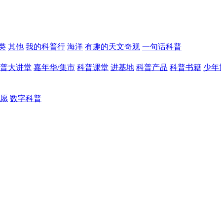
类
其他
我的科普行
海洋
有趣的天文奇观
一句话科普
普大讲堂
嘉年华/集市
科普课堂
进基地
科普产品
科普书籍
少年
愿
数字科普