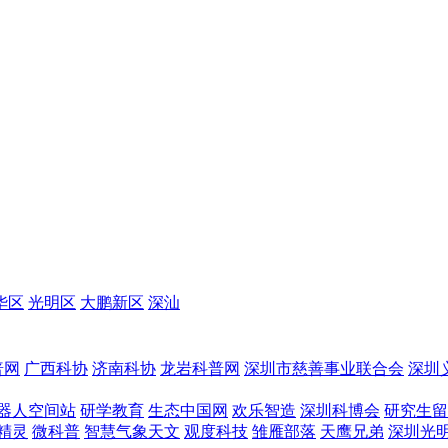
华区
光明区
大鹏新区
深汕
普网
广西科协
济南科协
龙岩科普网
深圳市慈善事业联合会
深圳
器人空间站
研学教育
生态中国网
欢乐智造
深圳科博会
研究生留
精灵
微科普
智慧气象天文
观度科技
雏雁部落
天鹰兄弟
深圳光