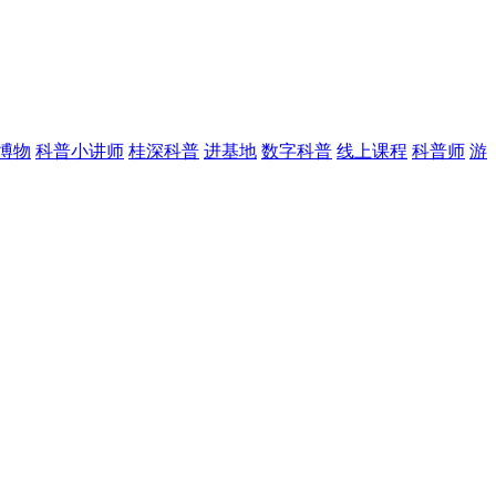
博物
科普小讲师
桂深科普
进基地
数字科普
线上课程
科普师
游