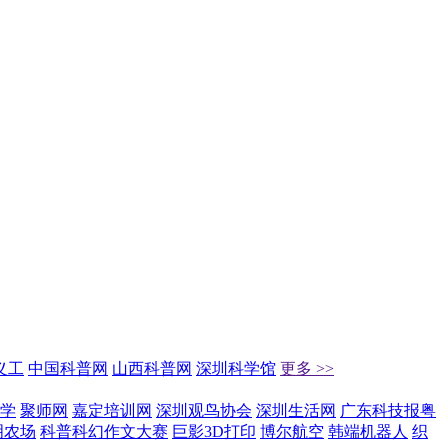
义工
中国科普网
山西科普网
深圳科学馆
更多 >>
学
聚师网
嘉定培训网
深圳观鸟协会
深圳生活网
广东科技报粤
明农场
科普科幻作文大赛
巨影3D打印
博尔航空
韩端机器人
织