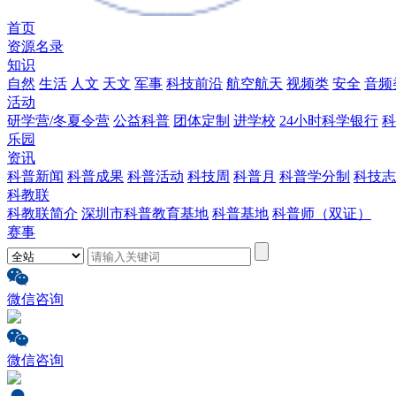
首页
资源名录
知识
自然
生活
人文
天文
军事
科技前沿
航空航天
视频类
安全
音频
活动
研学营/冬夏令营
公益科普
团体定制
进学校
24小时科学银行
科
乐园
资讯
科普新闻
科普成果
科普活动
科技周
科普月
科普学分制
科技志
科教联
科教联简介
深圳市科普教育基地
科普基地
科普师（双证）
赛事
微信咨询
微信咨询