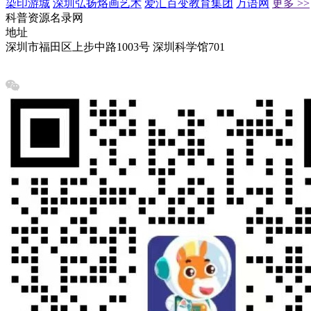
染印游城
深圳弘扬烙画艺术
爱汇百变教育集团
万语网
更多 >>
科普资源名录网
地址
深圳市福田区上步中路1003号 深圳科学馆701