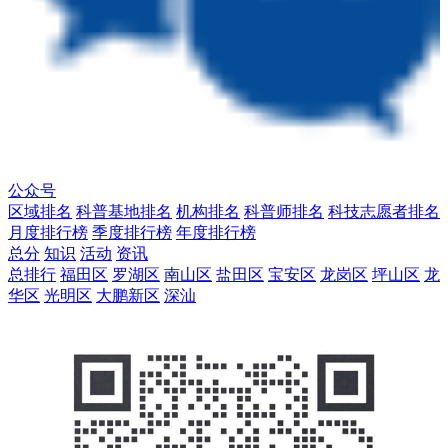
公众号
区域排名
科普基地排名
机构排名
科普师排名
科技志愿者排名
月度排行榜
季度排行榜
年度排行榜
总分
知识
活动
资讯
总排行
福田区
罗湖区
南山区
盐田区
宝安区
龙岗区
坪山区
龙
华区
光明区
大鹏新区
深汕