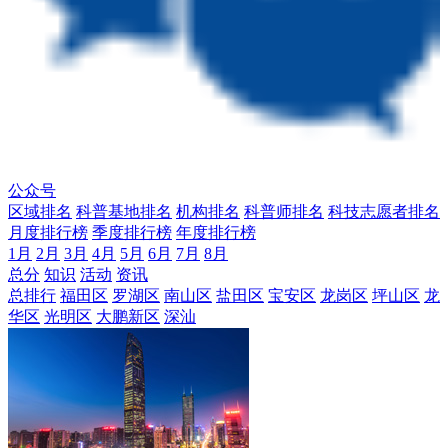
公众号
区域排名
科普基地排名
机构排名
科普师排名
科技志愿者排名
月度排行榜
季度排行榜
年度排行榜
1月
2月
3月
4月
5月
6月
7月
8月
总分
知识
活动
资讯
总排行
福田区
罗湖区
南山区
盐田区
宝安区
龙岗区
坪山区
龙
华区
光明区
大鹏新区
深汕