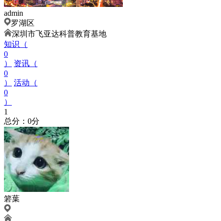
admin
罗湖区
深圳市飞亚达科普教育基地
知识（
0
）
资讯（
0
）
活动（
0
）
1
总分：0分
箬葉