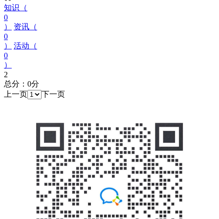
知识（
0
）
资讯（
0
）
活动（
0
）
2
总分：0分
上一页
下一页