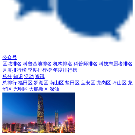
公众号
区域排名
科普基地排名
机构排名
科普师排名
科技志愿者排名
月度排行榜
季度排行榜
年度排行榜
总分
知识
活动
资讯
总排行
福田区
罗湖区
南山区
盐田区
宝安区
龙岗区
坪山区
龙
华区
光明区
大鹏新区
深汕