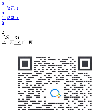
0
）
资讯（
0
）
活动（
0
）
2
总分：0分
上一页
下一页