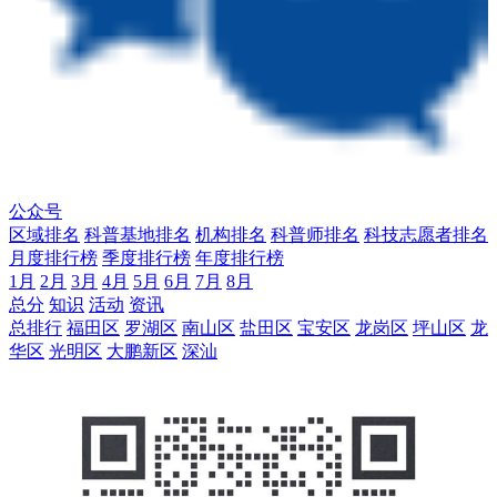
公众号
区域排名
科普基地排名
机构排名
科普师排名
科技志愿者排名
月度排行榜
季度排行榜
年度排行榜
1月
2月
3月
4月
5月
6月
7月
8月
总分
知识
活动
资讯
总排行
福田区
罗湖区
南山区
盐田区
宝安区
龙岗区
坪山区
龙
华区
光明区
大鹏新区
深汕