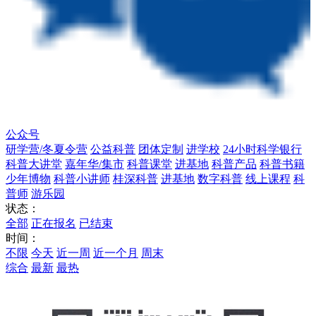
公众号
研学营/冬夏令营
公益科普
团体定制
进学校
24小时科学银行
科普大讲堂
嘉年华/集市
科普课堂
进基地
科普产品
科普书籍
少年博物
科普小讲师
桂深科普
进基地
数字科普
线上课程
科
普师
游乐园
状态：
全部
正在报名
已结束
时间：
不限
今天
近一周
近一个月
周末
综合
最新
最热