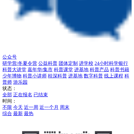
公众号
研学营/冬夏令营
公益科普
团体定制
进学校
24小时科学银行
科普大讲堂
嘉年华/集市
科普课堂
进基地
科普产品
科普书籍
少年博物
科普小讲师
桂深科普
进基地
数字科普
线上课程
科
普师
游乐园
状态：
全部
正在报名
已结束
时间：
不限
今天
近一周
近一个月
周末
综合
最新
最热