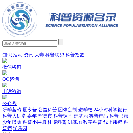
知识
活动
资讯
大赛
科普联盟
科普指数
微信咨询
QQ咨询
电话咨询
公众号
研学营/冬夏令营
公益科普
团体定制
进学校
24小时科学银行
科普大讲堂
嘉年华/集市
科普课堂
进基地
科普产品
科普书籍
少年博物
科普小讲师
桂深科普
进基地
数字科普
线上课程
科
普师
游乐园