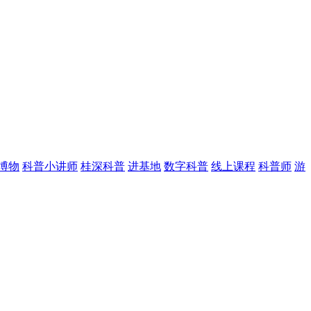
博物
科普小讲师
桂深科普
进基地
数字科普
线上课程
科普师
游