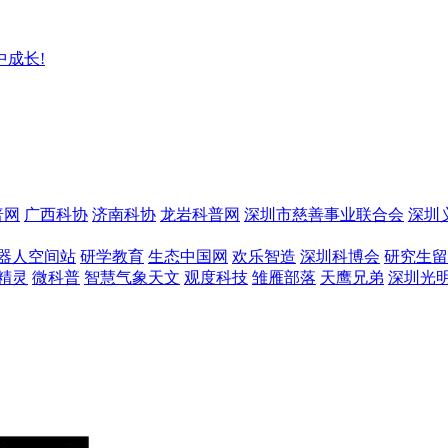
成长!
普网
广西科协
济南科协
龙岩科普网
深圳市慈善事业联合会
深圳
器人空间站
研学教育
生态中国网
欢乐智造
深圳科博会
研究生留
精灵
微科普
智慧气象天文
观度科技
雏雁部落
天鹰兄弟
深圳光