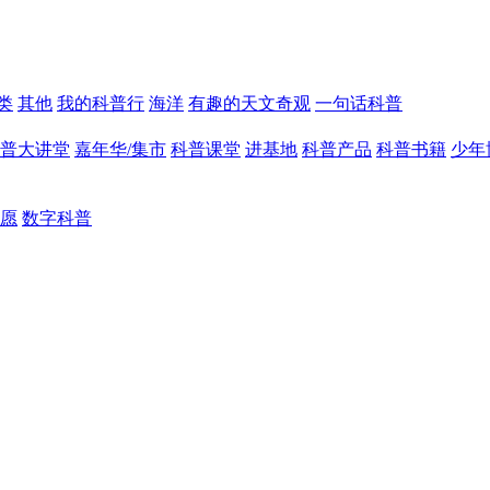
类
其他
我的科普行
海洋
有趣的天文奇观
一句话科普
普大讲堂
嘉年华/集市
科普课堂
进基地
科普产品
科普书籍
少年
愿
数字科普