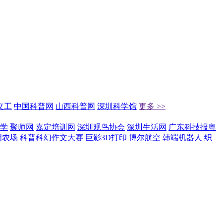
义工
中国科普网
山西科普网
深圳科学馆
更多 >>
学
聚师网
嘉定培训网
深圳观鸟协会
深圳生活网
广东科技报粤
明农场
科普科幻作文大赛
巨影3D打印
博尔航空
韩端机器人
织