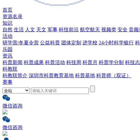
首页
资源名录
知识
自然
生活
人文
天文
军事
科技前沿
航空航天
视频类
安全
音频
活动
研学营/冬夏令营
公益科普
团体定制
进学校
24小时科学银行
科
乐园
资讯
科普新闻
科普成果
科普活动
科技周
科普月
科普学分制
科技志
科教联
科教联简介
深圳市科普教育基地
科普基地
科普师（双证）
赛事
微信咨询
微信咨询