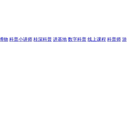
博物
科普小讲师
桂深科普
进基地
数字科普
线上课程
科普师
游