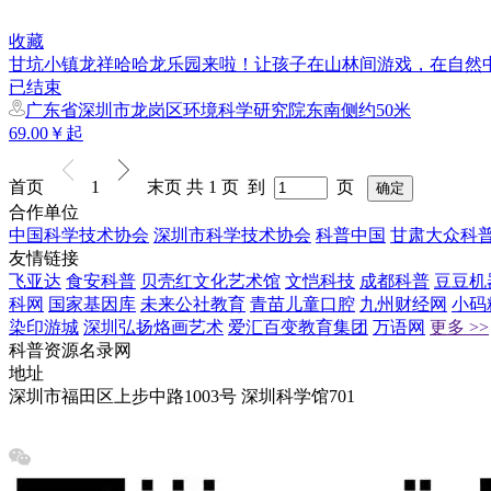
收藏
甘坑小镇龙祥哈哈龙乐园来啦！让孩子在山林间游戏，在自然中
已结束
广东省深圳市龙岗区环境科学研究院东南侧约50米
69.00￥起
首页
1
末页
共 1 页 到
页
合作单位
中国科学技术协会
深圳市科学技术协会
科普中国
甘肃大众科
友情链接
飞亚达
食安科普
贝壳红文化艺术馆
文恺科技
成都科普
豆豆机
科网
国家基因库
未来公社教育
青苗儿童口腔
九州财经网
小码
染印游城
深圳弘扬烙画艺术
爱汇百变教育集团
万语网
更多 >>
科普资源名录网
地址
深圳市福田区上步中路1003号 深圳科学馆701