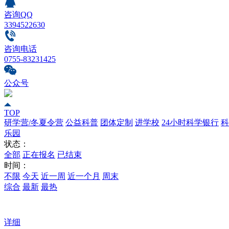
咨询QQ
3394522630
咨询电话
0755-83231425
公众号
TOP
研学营/冬夏令营
公益科普
团体定制
进学校
24小时科学银行
科
乐园
状态：
全部
正在报名
已结束
时间：
不限
今天
近一周
近一个月
周末
综合
最新
最热
详细