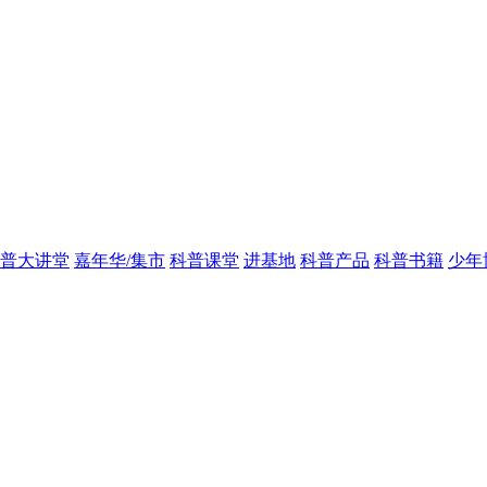
普大讲堂
嘉年华/集市
科普课堂
进基地
科普产品
科普书籍
少年